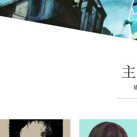
LALA
和鑫
LALA
HE XIN
毕业于北京电影学院
专业学习化工机械，经过
狼烟动画工作室中主要负
四年摸鱼成功将爱好变成职
品色彩相关工作，包括色
业。狼烟动画是转行后任职的
计和场景设计、角色色
第一家动画公司，在这里主要
等。......
[more]
从事场景设计和绘制方面的工
作。......
[more]